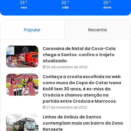
23
30
26
℃
℃
℃
sex
sáb
dom
Popular
Recente
Caravana de Natal da Coca-Cola
chega a Santos: confira o trajeto
atualizado.
25 de novembro de 2022
Conheça a croata escolhida na web
como musa da Copa do Catar Ivana
Knöll tem 30 anos, é ex-miss da
Croácia e chamou atenção na
partida entre Croácia e Marrocos.
27 de novembro de 2022
Linhas de ônibus de Santos
contemplam mais um bairro da Zona
Noroeste