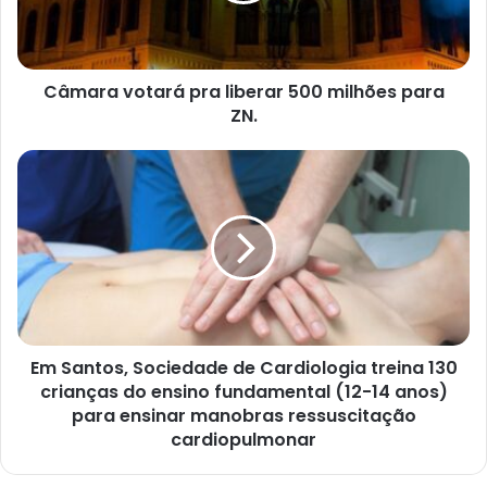
para
ZN.
Câmara votará pra liberar 500 milhões para
ZN.
Em
Santos,
Sociedade
de
Cardiologia
treina
130
crianças
do
ensino
Em Santos, Sociedade de Cardiologia treina 130
fundamental
crianças do ensino fundamental (12-14 anos)
(12-
para ensinar manobras ressuscitação
14
cardiopulmonar
anos)
para