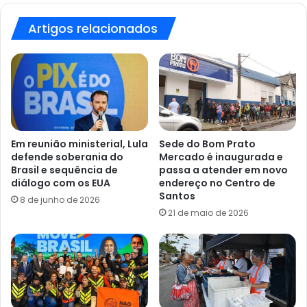
ensinar
manobras
Artigos relacionados
ressuscitação
cardiopulmonar
Em reunião ministerial, Lula
Sede do Bom Prato
defende soberania do
Mercado é inaugurada e
Brasil e sequência de
passa a atender em novo
diálogo com os EUA
endereço no Centro de
Santos
8 de junho de 2026
21 de maio de 2026