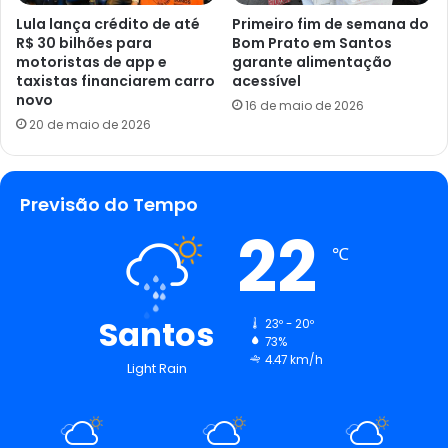
Lula lança crédito de até
Primeiro fim de semana do
R$ 30 bilhões para
Bom Prato em Santos
motoristas de app e
garante alimentação
taxistas financiarem carro
acessível
novo
16 de maio de 2026
20 de maio de 2026
Previsão do Tempo
22
℃
Santos
23º - 20º
73%
4.47 km/h
Light Rain