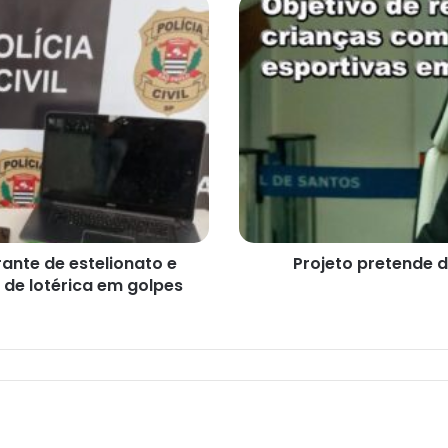
Projeto
pretende
destacar
alunos
na
area
esportiva
ante de estelionato e
Projeto pretende 
 de lotérica em golpes