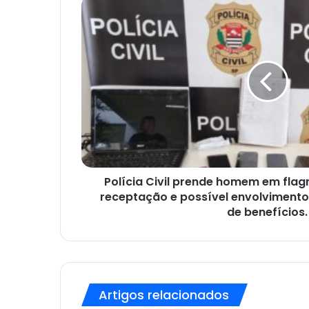
Polícia
Civil
prende
homem
em
flagrante
de
estelionato
e
receptação
e
possível
envolvimento
Polícia Civil prende homem em flagr
de
receptação e possível envolvimento
lotérica
de benefícios.
em
golpes
de
benefícios.
Artigos relacionados