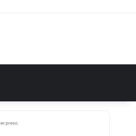
e
tagram
er preso.