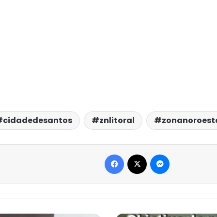
cidadedesantos
znlitoral
zonanoroest
Facebook
X
Messenger