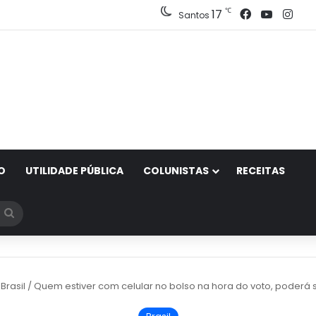
Facebook
YouTub
Ins
℃
17
Santos
O
UTILIDADE PÚBLICA
COLUNISTAS
RECEITAS
Procurar
por
Brasil
/
Quem estiver com celular no bolso na hora do voto, poderá s