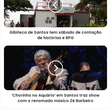
tem
sábado
de
contação
de
histórias
e
Gibiteca de Santos tem sábado de contação
RPG
de histórias e RPG
‘Chorinho
no
Aquário’
em
Santos
traz
show
com
o
renomado
‘Chorinho no Aquário’ em Santos traz show
músico
com o renomado músico Zé Barbeiro
Zé
Barbeiro