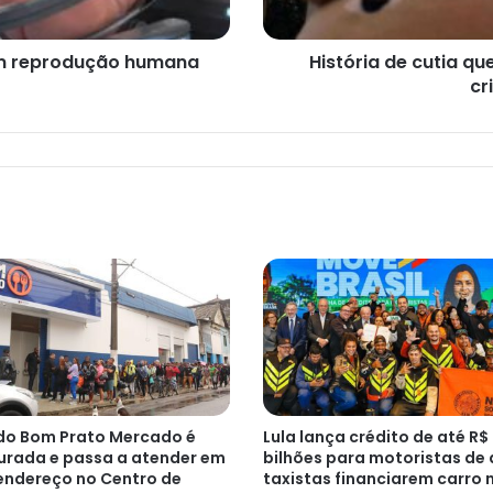
crianças
em
Santos
 em reprodução humana
História de cutia qu
cr
do Bom Prato Mercado é
Lula lança crédito de até R$
urada e passa a atender em
bilhões para motoristas de 
endereço no Centro de
taxistas financiarem carro 