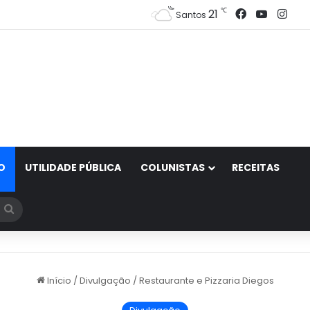
Facebook
YouTub
Ins
℃
21
Santos
O
UTILIDADE PÚBLICA
COLUNISTAS
RECEITAS
Procurar
por
Início
/
Divulgação
/
Restaurante e Pizzaria Diegos