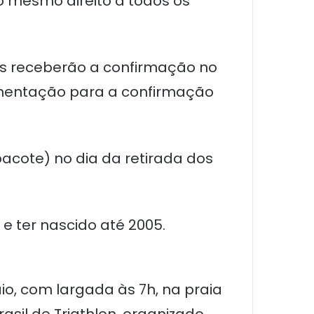
o mesmo direito a todos os
os receberão a confirmação no
umentação para a confirmação
pacote) no dia da retirada dos
 e ter nascido até 2005.
o, com largada às 7h, na praia
asil de Triathlon, organizado