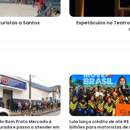
agenda
cultural
turistas a Santos
Espetáculos no Teatro
do Bom Prato Mercado é
Lula lança crédito de até R$
urada e passa a atender em
bilhões para motoristas de 