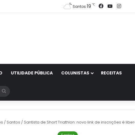
Facebook
YouTube
Insta
℃
19
Santos
O
UTILIDADE PÚBLICA
COLUNISTAS
RECEITAS
Procurar
por
es
/
Santos
/
Santista de Short Triathlon: novo link de inscrições é lib