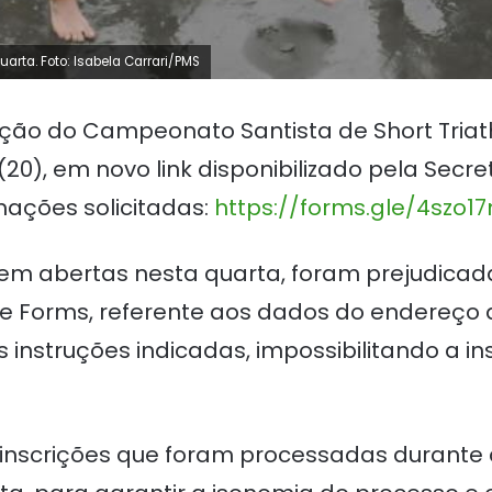
arta. Foto: Isabela Carrari/PMS
ição do Campeonato Santista de Short Triathl
(20), em novo link disponibilizado pela Secr
ações solicitadas:
https://forms.gle/4szo
erem abertas nesta quarta, foram prejudica
le Forms, referente aos dados do endereço 
instruções indicadas, impossibilitando a 
 inscrições que foram processadas durante 