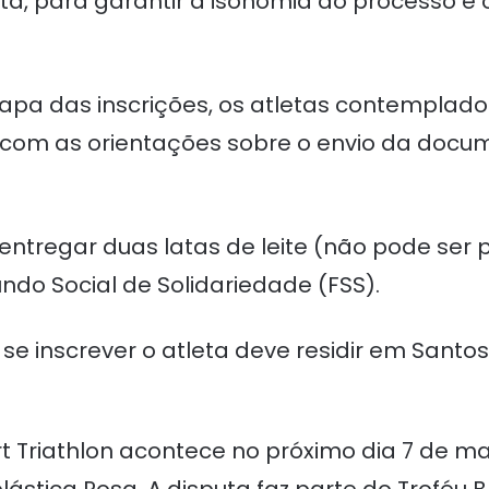
a, para garantir a isonomia do processo e 
tapa das inscrições, os atletas contemplad
 com as orientações sobre o envio da doc
 entregar duas latas de leite (não pode ser 
ndo Social de Solidariedade (FSS).
se inscrever o atleta deve residir em Santos
Triathlon acontece no próximo dia 7 de mai
ástica Rosa. A disputa faz parte do Troféu Br