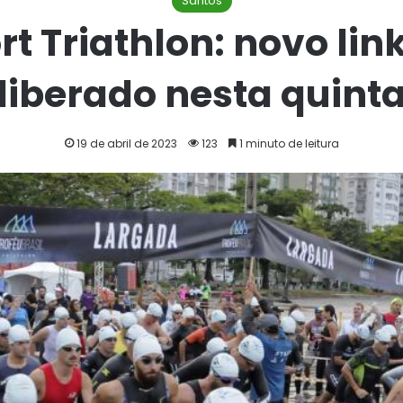
Santos
t Triathlon: novo lin
liberado nesta quint
19 de abril de 2023
123
1 minuto de leitura