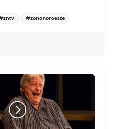
zntv
zonanoroeste