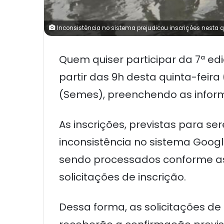
Inconsistência no sistema prejudicou inscrições nesta qu
Quem quiser participar da 7ª ed
partir das 9h desta quinta-feira 
(Semes), preenchendo as inform
As inscrições, previstas para s
inconsistência no sistema Goog
sendo processados conforme as 
solicitações de inscrição.
Dessa forma, as solicitações de