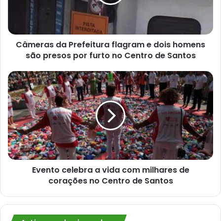
dois
homens
são
presos
por
Câmeras da Prefeitura flagram e dois homens
furto
são presos por furto no Centro de Santos
no
Centro
Evento
de
celebra
Santos
a
vida
com
milhares
de
corações
no
Centro
Evento celebra a vida com milhares de
de
corações no Centro de Santos
Santos