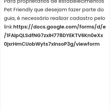
Para proprietários de estabelecimentos
Pet Friendly que desejam fazer parte do
guia, é necessário realizar cadastro pelo
link
https://docs.google.com/forms/d/e
/1FAIpQLSdfNG7zxlH778DYEKTV6Kn0eXx
0jxrHmCUobWyts7xlnsoP3g/viewform