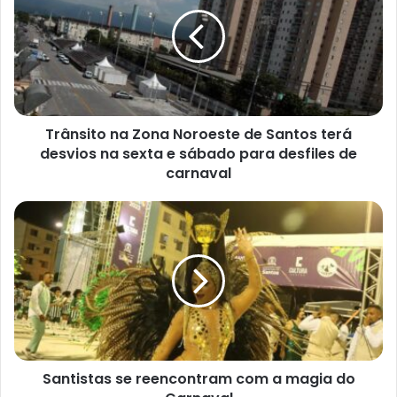
Zona
Noroeste de
Santos
terá
desvios
na
sexta e sábado para
desfiles
Trânsito na Zona Noroeste de Santos terá
de
desvios na sexta e sábado para desfiles de
carnaval
carnaval
Santistas
se
reencontram
com
a
magia
do
Carnaval
Santistas se reencontram com a magia do