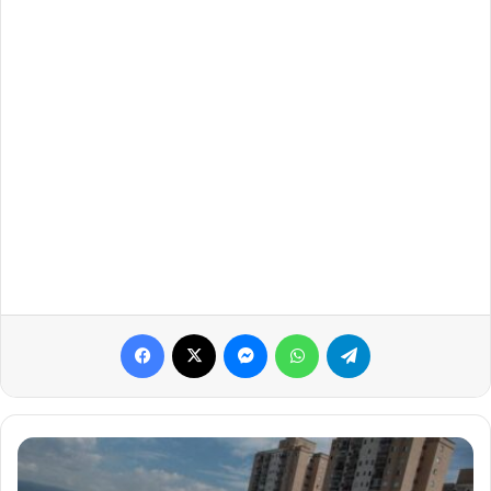
Facebook
X
Messenger
WhatsApp
Telegram
Trânsito
na