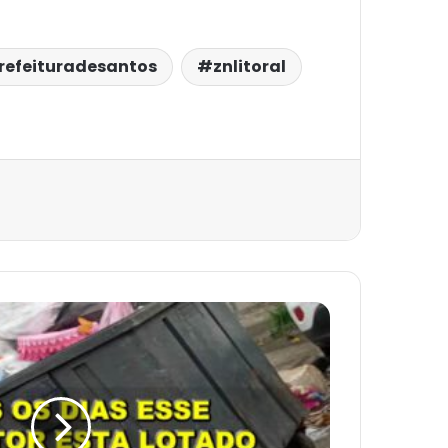
refeituradesantos
znlitoral