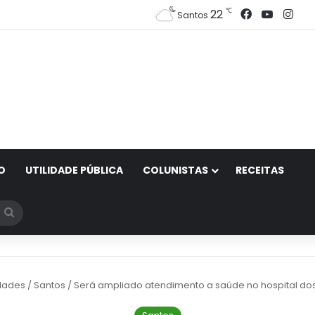
Facebook
YouTub
Ins
℃
22
Santos
O
UTILIDADE PÚBLICA
COLUNISTAS
RECEITAS
Procurar
por
dades
/
Santos
/
Será ampliado atendimento a saúde no hospital dos