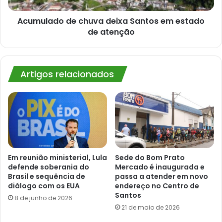
atenção
Acumulado de chuva deixa Santos em estado
de atenção
Artigos relacionados
Em reunião ministerial, Lula
Sede do Bom Prato
defende soberania do
Mercado é inaugurada e
Brasil e sequência de
passa a atender em novo
diálogo com os EUA
endereço no Centro de
Santos
8 de junho de 2026
21 de maio de 2026