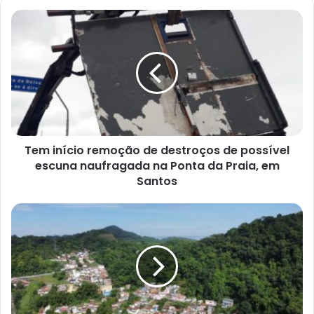
Tem
início
remoção
de
destroços
de
possível
escuna
naufragada
na
Tem início remoção de destroços de possível
Ponta
escuna naufragada na Ponta da Praia, em
da
Santos
Praia,
em
Acumulado
Santos
de
chuva
deixa
Santos
em
estado
de