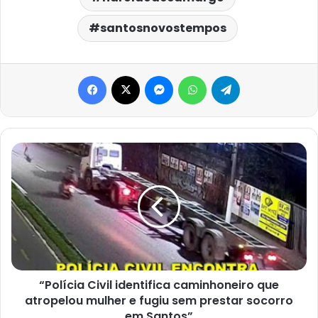
santosnovostempos
Facebook
X
Messenger
WhatsApp
Telegram
“Polícia
Civil
identifica
caminhoneiro
que
atropelou
mulher
e
fugiu
sem
“Polícia Civil identifica caminhoneiro que
prestar
atropelou mulher e fugiu sem prestar socorro
socorro
em Santos”