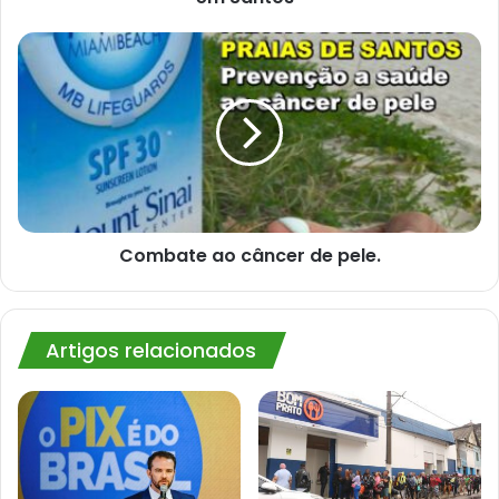
em
Santos”
Combate
ao
câncer
de
pele.
Combate ao câncer de pele.
Artigos relacionados