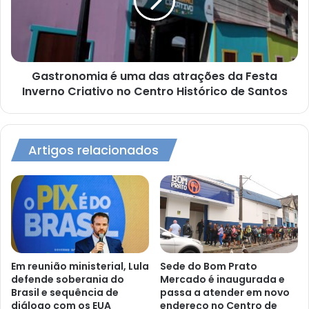
atrações
da
Festa
Inverno
Criativo
no
Gastronomia é uma das atrações da Festa
Centro
Inverno Criativo no Centro Histórico de Santos
Histórico
de
Santos
Artigos relacionados
Em reunião ministerial, Lula
Sede do Bom Prato
defende soberania do
Mercado é inaugurada e
Brasil e sequência de
passa a atender em novo
diálogo com os EUA
endereço no Centro de