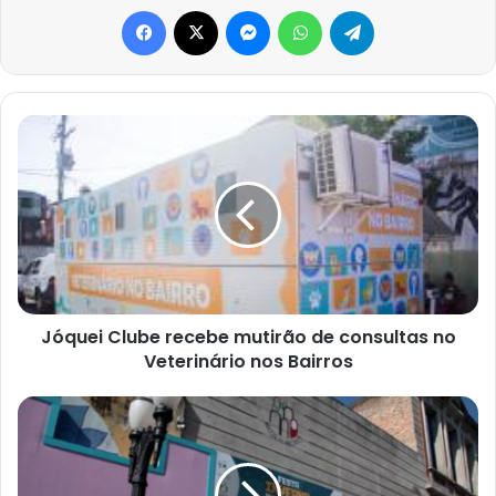
Facebook
X
Messenger
WhatsApp
Telegram
Jóquei
Clube
recebe
mutirão
de
consultas
no
Veterinário
nos
Bairros
Jóquei Clube recebe mutirão de consultas no
Veterinário nos Bairros
Gastronomia
é
uma
das