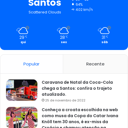
Santos
64%
4.02 km/h
Scattered Clouds
29
28
31
℃
℃
℃
qui
sex
sáb
Popular
Recente
Caravana de Natal da Coca-Cola
chega a Santos: confira o trajeto
atualizado.
25 de novembro de 2022
Conheça a croata escolhida na web
como musa da Copa do Catar Ivana
Knöll tem 30 anos, é ex-miss da
Croácia e chamou atenção na