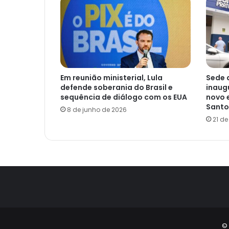
Em reunião ministerial, Lula
Sede 
defende soberania do Brasil e
inaug
sequência de diálogo com os EUA
novo 
Santo
8 de junho de 2026
21 d
© 