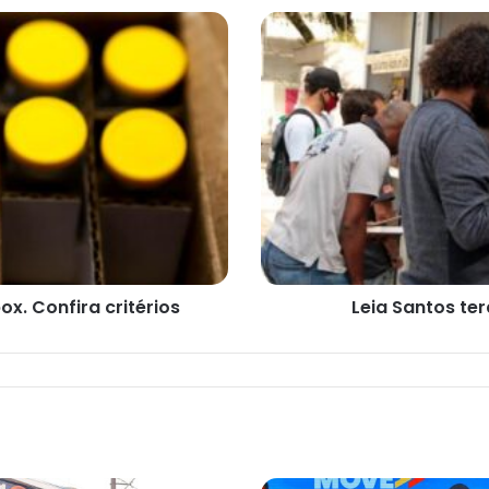
Leia
Santos
terá
sete
edições
no
mês
de
abril
x. Confira critérios
Leia Santos ter