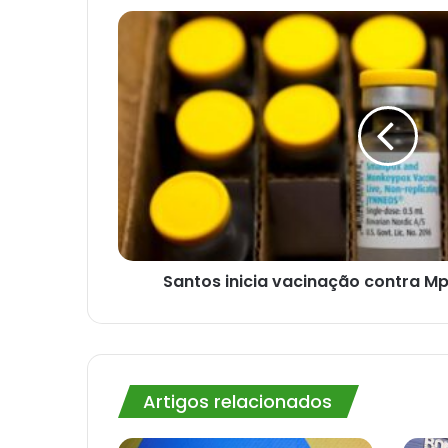
Santos
inicia
vacinação
contra
Mpox.
Confira
critérios
Santos inicia vacinação contra Mpo
Artigos relacionados