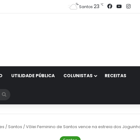
Facebook
YouTub
Ins
℃
23
Santos
O
UTILIDADE PÚBLICA
COLUNISTAS
RECEITAS
Procurar
por
es
/
Santos
/
Vôlei Feminino de Santos vence na estreia dos Joguin