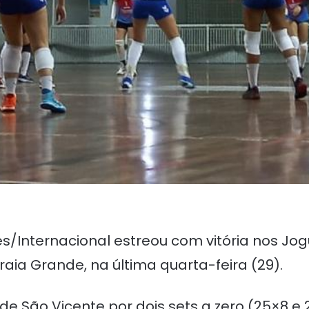
s/Internacional estreou com vitória nos Jog
aia Grande, na última quarta-feira (29).
de São Vicente por dois sets a zero (25×8 e 2