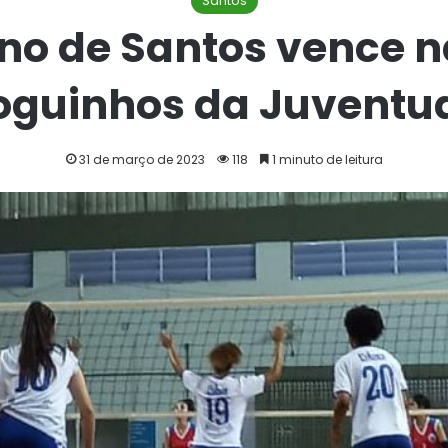
Santos
no de Santos vence n
oguinhos da Juventu
31 de março de 2023
118
1 minuto de leitura