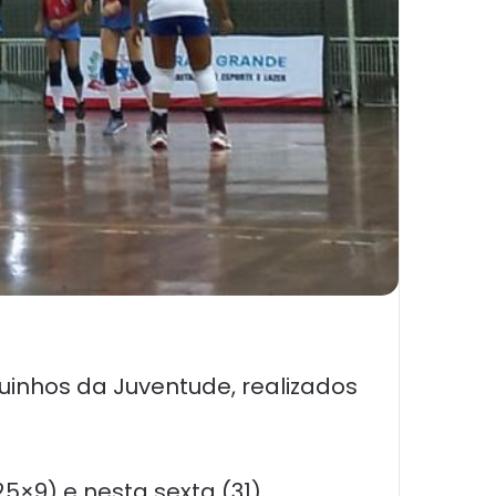
uinhos da Juventude, realizados
5×9) e nesta sexta (31),