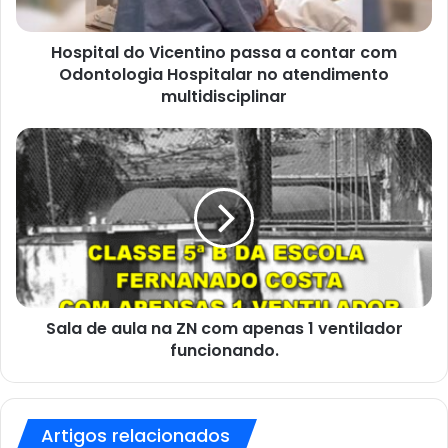
Odontologia
Hospitalar
no
Hospital do Vicentino passa a contar com
atendimento
Odontologia Hospitalar no atendimento
multidisciplinar
multidisciplinar
Sala
de
aula
na
ZN
com
apenas
1
ventilador
funcionando.
Sala de aula na ZN com apenas 1 ventilador
funcionando.
Artigos relacionados