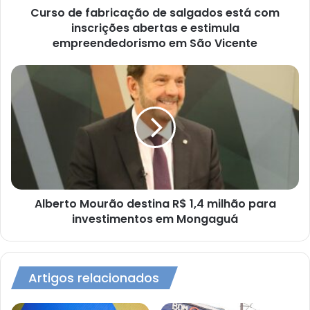
e
Curso de fabricação de salgados está com
estimula
inscrições abertas e estimula
empreendedorismo
empreendedorismo em São Vicente
em
São
Alberto
Vicente
Mourão
destina
R$
1,4
milhão
para
investimentos
em
Mongaguá
Alberto Mourão destina R$ 1,4 milhão para
investimentos em Mongaguá
Artigos relacionados