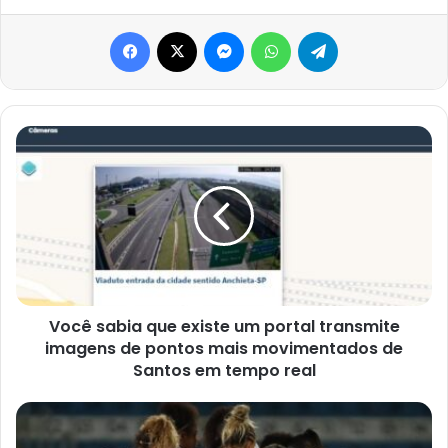
Facebook
X
Messenger
WhatsApp
Telegram
Você
sabia
que
existe
um
portal
transmite
imagens
de
pontos
Você sabia que existe um portal transmite
mais
imagens de pontos mais movimentados de
movimentados
Santos em tempo real
de
Santos
SEREIAS
em
DA