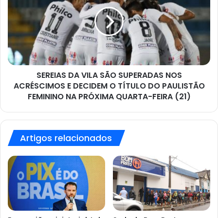
tempo
VILA
real
SÃO
SUPERADAS
NOS
ACRÉSCIMOS
E
DECIDEM
O
SEREIAS DA VILA SÃO SUPERADAS NOS
TÍTULO
ACRÉSCIMOS E DECIDEM O TÍTULO DO PAULISTÃO
DO
FEMININO NA PRÓXIMA QUARTA-FEIRA (21)
PAULISTÃO
FEMININO
NA
PRÓXIMA
Artigos relacionados
QUARTA-
FEIRA
(21)