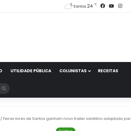
Facebook
YouTub
Ins
℃
24
Santos
O
UTILIDADE PÚBLICA
COLUNISTAS
RECEITAS
Procurar
por
/
Feiras livres de Santos ganham novo trailer sanitário adaptado p