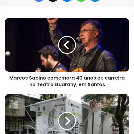
Marcos
Sabino
comemora
40
anos
de
carreira
no
Teatro
Guarany,
Marcos Sabino comemora 40 anos de carreira
em
no Teatro Guarany, em Santos
Santos
Feiras
livres
de
Santos
ganham
novo