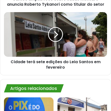
como
anuncia Roberto Tykanori como titular do setor
titular
do
Cidade
setor
terá
sete
edições
do
Leia
Santos
em
fevereiro
Cidade terá sete edições do Leia Santos em
fevereiro
Artigos relacionados