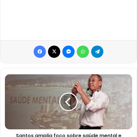
Facebook
X
Messenger
WhatsApp
Telegram
Santos
amplia
foco
sobre
saúde
mental
e
anuncia
Roberto
Tykanori
Santos amplia foco sobre saúde mental e