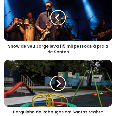
de
Seu
Jorge
leva
115
mil
pessoas
à
praia
Show de Seu Jorge leva 115 mil pessoas à praia
de
de Santos
Santos
Parquinho
do
Rebouças
em
Santos
reabre
nesta
sexta-
feira
após
Parquinho do Rebouças em Santos reabre