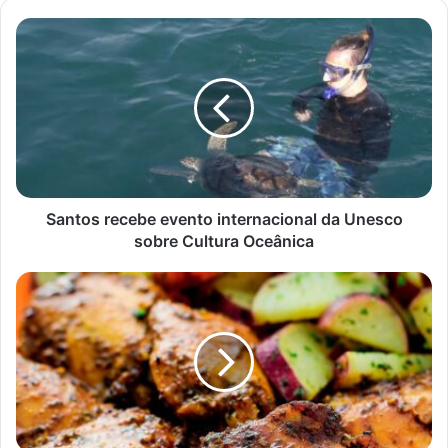
Santos
recebe
evento
internacional
da
Unesco
sobre
Cultura
Oceânica
Santos recebe evento internacional da Unesco
sobre Cultura Oceânica
Frango
assado
com
batata-
doce