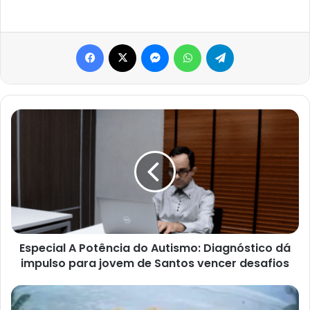
Facebook
X
Messenger
WhatsApp
Telegram
Especial
A
Potência
do
Autismo:
Diagnóstico
dá
impulso
para
jovem
Especial A Potência do Autismo: Diagnóstico dá
de
impulso para jovem de Santos vencer desafios
Santos
vencer
Ressaca
desafios
atinge