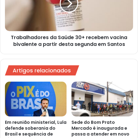
Santos
recebem
vacina
bivalente
a
partir
desta
Trabalhadores da Saúde 30+ recebem vacina
segunda
bivalente a partir desta segunda em Santos
em
Santos
Artigos relacionados
Em reunião ministerial, Lula
Sede do Bom Prato
defende soberania do
Mercado é inaugurada e
Brasil e sequência de
passa a atender em novo