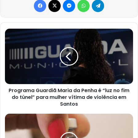
Programa
Guardiã
Maria
da
Penha
é
“luz
no
fim
do
Programa Guardiã Maria da Penha é “luz no fim
túnel”
do túnel” para mulher vítima de violência em
para
Santos
mulher
vítima
Trabalhadores
de
da
violência
Saúde
em
30+